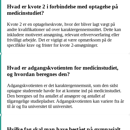
Hvad er kvote 2 i forbindelse med optagelse på
medicinstudiet?
Kvote 2 er en optagelseskvote, hvor der bliver lagt vægt på
andre kvalifikationer ud over karaktergennemsnittet. Dette kan
inkludere motiveret ansøgning, relevant erhvervserfaring eller
frivilligt arbejde. Det er vigtigt at være opmærksom på de
specifikke krav og frister for kvote 2-ansøgninger.
Hvad er adgangskvotienten for medicinstudiet,
og hvordan beregnes den?
Adgangskvotienten er det karaktergennemsnit, som den sidst
optagne studerende havde for at komme ind på medicinstudiet.
Den beregnes ud fra antallet af ansøgere og antallet af
tilgængelige studiepladser. Adgangskvotienten kan variere fra år
til år og fra universitet til universitet.
Hvilke fag skal man have bestået på gymnasialt