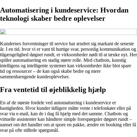
Automatisering i kundeservice: Hvordan
teknologi skaber bedre oplevelser
Kundernes forventninger til service har ændret sig markant de seneste
år. I en tid, hvor vi er vant til hurtige svar, personlig kommunikation og
tilgængelighed døgnet rundt, er virksomheder nødt til at tænke nyt. Her
spiller automatisering en stadig større rolle. Med chatbots, kunstig
intelligens og intelligente systemer kan virksomheder ikke blot spare
tid og ressourcer – de kan også skabe bedre og mere
sammenhængende kundeoplevelser.
Fra ventetid til øjeblikkelig hjælp
En af de største fordele ved automatisering i kundeservice er
hastigheden. Hvor kunder tidligere måtte vente i telefonkøer eller på
svar via e-mail, kan de i dag få hjælp med det samme. Chatbots og
virtuelle assistenter kan håndtere simple forespørgsler døgnet rundt –
uanset om det handler om at spore en pakke, ændre en booking eller få
svar på ofte stillede spørgsmål.