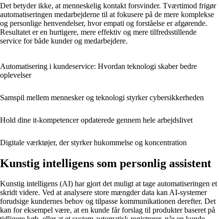
Det betyder ikke, at menneskelig kontakt forsvinder. Tværtimod frigør
automatiseringen medarbejderne til at fokusere på de mere komplekse
og personlige henvendelser, hvor empati og forståelse er afgørende.
Resultatet er en hurtigere, mere effektiv og mere tilfredsstillende
service for både kunder og medarbejdere.
Automatisering i kundeservice: Hvordan teknologi skaber bedre
oplevelser
Samspil mellem mennesker og teknologi styrker cybersikkerheden
Hold dine it-kompetencer opdaterede gennem hele arbejdslivet
Digitale værktøjer, der styrker hukommelse og koncentration
Kunstig intelligens som personlig assistent
Kunstig intelligens (AI) har gjort det muligt at tage automatiseringen et
skridt videre. Ved at analysere store mængder data kan AI-systemer
forudsige kundernes behov og tilpasse kommunikationen derefter. Det
kan for eksempel være, at en kunde får forslag til produkter baseret på
tidligere køb, eller at et system automatisk registrerer, når en kunde