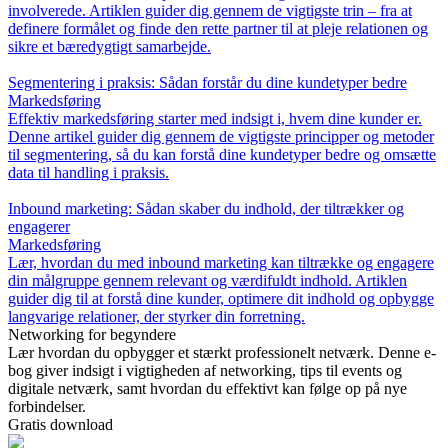
involverede. Artiklen guider dig gennem de vigtigste trin – fra at
definere formålet og finde den rette partner til at pleje relationen og
sikre et bæredygtigt samarbejde.
Segmentering i praksis: Sådan forstår du dine kundetyper bedre
Markedsføring
Effektiv markedsføring starter med indsigt i, hvem dine kunder er.
Denne artikel guider dig gennem de vigtigste principper og metoder
til segmentering, så du kan forstå dine kundetyper bedre og omsætte
data til handling i praksis.
Inbound marketing: Sådan skaber du indhold, der tiltrækker og
engagerer
Markedsføring
Lær, hvordan du med inbound marketing kan tiltrække og engagere
din målgruppe gennem relevant og værdifuldt indhold. Artiklen
guider dig til at forstå dine kunder, optimere dit indhold og opbygge
langvarige relationer, der styrker din forretning.
Networking for begyndere
Lær hvordan du opbygger et stærkt professionelt netværk. Denne e-
bog giver indsigt i vigtigheden af networking, tips til events og
digitale netværk, samt hvordan du effektivt kan følge op på nye
forbindelser.
Gratis download