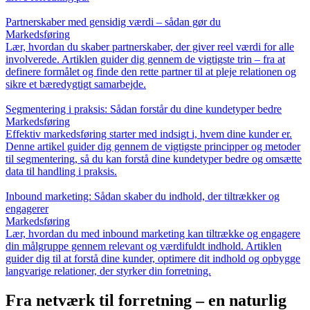
Partnerskaber med gensidig værdi – sådan gør du
Markedsføring
Lær, hvordan du skaber partnerskaber, der giver reel værdi for alle
involverede. Artiklen guider dig gennem de vigtigste trin – fra at
definere formålet og finde den rette partner til at pleje relationen og
sikre et bæredygtigt samarbejde.
Segmentering i praksis: Sådan forstår du dine kundetyper bedre
Markedsføring
Effektiv markedsføring starter med indsigt i, hvem dine kunder er.
Denne artikel guider dig gennem de vigtigste principper og metoder
til segmentering, så du kan forstå dine kundetyper bedre og omsætte
data til handling i praksis.
Inbound marketing: Sådan skaber du indhold, der tiltrækker og
engagerer
Markedsføring
Lær, hvordan du med inbound marketing kan tiltrække og engagere
din målgruppe gennem relevant og værdifuldt indhold. Artiklen
guider dig til at forstå dine kunder, optimere dit indhold og opbygge
langvarige relationer, der styrker din forretning.
Fra netværk til forretning – en naturlig