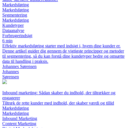
Markedsføring
Markedsføring
Segmentering
Markedsføring
Kundetyper
Dataanalyse
Forbrugerindsigt
6 min
Effektiv markedsføring starter med indsigt i, hvem dine kunder er.
Denne artikel guider dig gennem de vigtigste principper og metoder
til segmentering, så du kan forstå dine kundetyper bedre og omsætte
data til handling i praksis.
Johannes Sørensen
Johannes
Sørensen
Inbound marketing: Sådan skaber du indhold, der tiltrækker og
engagerer
Tiltræk de rette kunder med indhold, der skaber værdi og tillid
Markedsføring
Markedsføring
Inbound Marketing
Content Marketing