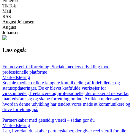
Pinterest
TikTok
Mail
RSS
August Johansen
August
Johansen
Læs også:
Fra netværk til forretning: Sociale mediers udvikling mod
professionelle platforme
Markedsføring
Sociale medier er ikke længere kun til deling af feriebilleder og
statusopdateringer. De er blevet kraftfulde værktøjer for
virksomheder, freelancere og professionelle, der ønsker at netværke,
markedsføre sig og skabe forretning online. Artiklen undersøger,
hvordan denne udvikling har ændret vores måde at kommunikere og
drive forretning på.
Partnerskaber med gensidig værdi – sådan gør du
Markedsføring
Lær, hvordan du skaber partnerskaber, der giver reel værdi for alle