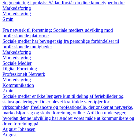
Segmentering i praksis: Sådan forstår du dine kundetyper bedre
Markedsføring
Markedsføring
6 min
Fra netværk til forretning: Sociale mediers udvikling mod
professionelle platforme
Sociale medier har bevæget sig fra personlige forbindelser til
professionelle muligheder
Markedsføring
Markedsføring
Sociale Medier
Digital Forretning
Professionelt Netværk
Markedsføring
Kommunikation
2 min
Sociale medier er ikke længere kun til deling af feriebilleder og
statusopdateringer. De er blevet kraftfulde værktøjer for
virksomheder, freelancere og professionelle, der ønsker at netværke,
markedsføre sig og skabe forretning online. Artiklen undersøger,
hvordan denne udvikling har ændret vores måde at kommunikere og
drive forretning på.
August Johansen
August