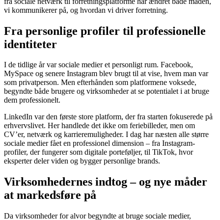
fra sociale netværk til forretningsplatforme har ændret både måden,
vi kommunikerer på, og hvordan vi driver forretning.
Fra personlige profiler til professionelle
identiteter
I de tidlige år var sociale medier et personligt rum. Facebook,
MySpace og senere Instagram blev brugt til at vise, hvem man var
som privatperson. Men efterhånden som platformene voksede,
begyndte både brugere og virksomheder at se potentialet i at bruge
dem professionelt.
LinkedIn var den første store platform, der fra starten fokuserede på
erhvervslivet. Her handlede det ikke om feriebilleder, men om
CV’er, netværk og karrieremuligheder. I dag har næsten alle større
sociale medier fået en professionel dimension – fra Instagram-
profiler, der fungerer som digitale porteføljer, til TikTok, hvor
eksperter deler viden og bygger personlige brands.
Virksomhedernes indtog – og nye måder
at markedsføre på
Da virksomheder for alvor begyndte at bruge sociale medier,