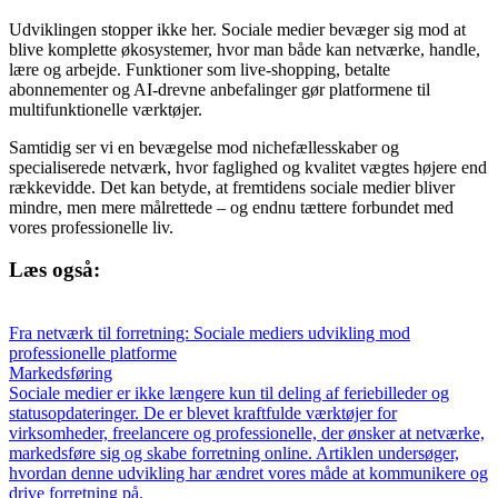
Udviklingen stopper ikke her. Sociale medier bevæger sig mod at
blive komplette økosystemer, hvor man både kan netværke, handle,
lære og arbejde. Funktioner som live-shopping, betalte
abonnementer og AI-drevne anbefalinger gør platformene til
multifunktionelle værktøjer.
Samtidig ser vi en bevægelse mod nichefællesskaber og
specialiserede netværk, hvor faglighed og kvalitet vægtes højere end
rækkevidde. Det kan betyde, at fremtidens sociale medier bliver
mindre, men mere målrettede – og endnu tættere forbundet med
vores professionelle liv.
Læs også:
Fra netværk til forretning: Sociale mediers udvikling mod
professionelle platforme
Markedsføring
Sociale medier er ikke længere kun til deling af feriebilleder og
statusopdateringer. De er blevet kraftfulde værktøjer for
virksomheder, freelancere og professionelle, der ønsker at netværke,
markedsføre sig og skabe forretning online. Artiklen undersøger,
hvordan denne udvikling har ændret vores måde at kommunikere og
drive forretning på.