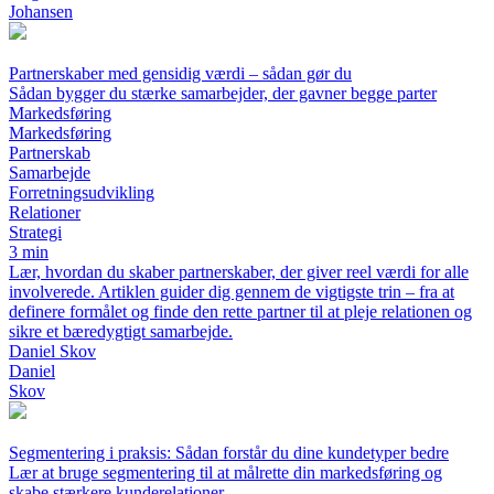
Johansen
Partnerskaber med gensidig værdi – sådan gør du
Sådan bygger du stærke samarbejder, der gavner begge parter
Markedsføring
Markedsføring
Partnerskab
Samarbejde
Forretningsudvikling
Relationer
Strategi
3 min
Lær, hvordan du skaber partnerskaber, der giver reel værdi for alle
involverede. Artiklen guider dig gennem de vigtigste trin – fra at
definere formålet og finde den rette partner til at pleje relationen og
sikre et bæredygtigt samarbejde.
Daniel Skov
Daniel
Skov
Segmentering i praksis: Sådan forstår du dine kundetyper bedre
Lær at bruge segmentering til at målrette din markedsføring og
skabe stærkere kunderelationer