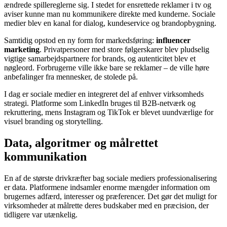
ændrede spillereglerne sig. I stedet for ensrettede reklamer i tv og
aviser kunne man nu kommunikere direkte med kunderne. Sociale
medier blev en kanal for dialog, kundeservice og brandopbygning.
Samtidig opstod en ny form for markedsføring:
influencer
marketing
. Privatpersoner med store følgerskarer blev pludselig
vigtige samarbejdspartnere for brands, og autenticitet blev et
nøgleord. Forbrugerne ville ikke bare se reklamer – de ville høre
anbefalinger fra mennesker, de stolede på.
I dag er sociale medier en integreret del af enhver virksomheds
strategi. Platforme som LinkedIn bruges til B2B-netværk og
rekruttering, mens Instagram og TikTok er blevet uundværlige for
visuel branding og storytelling.
Data, algoritmer og målrettet
kommunikation
En af de største drivkræfter bag sociale mediers professionalisering
er data. Platformene indsamler enorme mængder information om
brugernes adfærd, interesser og præferencer. Det gør det muligt for
virksomheder at målrette deres budskaber med en præcision, der
tidligere var utænkelig.