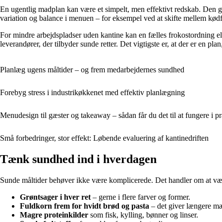
En ugentlig madplan kan være et simpelt, men effektivt redskab. Den gi
variation og balance i menuen – for eksempel ved at skifte mellem kødfri
For mindre arbejdspladser uden kantine kan en fælles frokostordning ell
leverandører, der tilbyder sunde retter. Det vigtigste er, at der er en pla
Planlæg ugens måltider – og frem medarbejdernes sundhed
Forebyg stress i industrikøkkenet med effektiv planlægning
Menudesign til gæster og takeaway – sådan får du det til at fungere i pr
Små forbedringer, stor effekt: Løbende evaluering af kantinedriften
Tænk sundhed ind i hverdagen
Sunde måltider behøver ikke være komplicerede. Det handler om at væl
Grøntsager i hver ret
– gerne i flere farver og former.
Fuldkorn frem for hvidt brød og pasta
– det giver længere m
Magre proteinkilder
som fisk, kylling, bønner og linser.