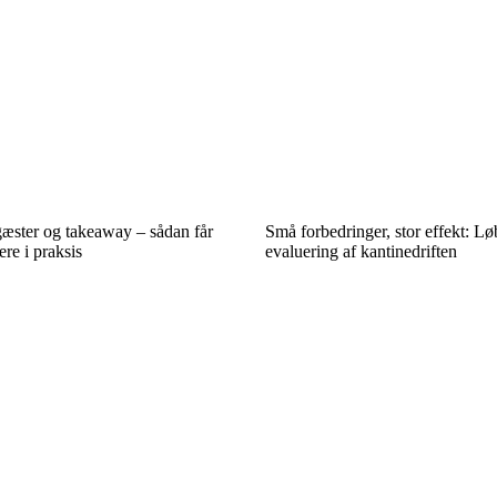
gæster og takeaway – sådan får
Små forbedringer, stor effekt: L
ere i praksis
evaluering af kantinedriften