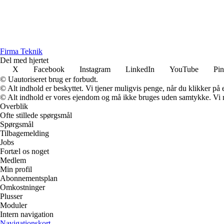
Firma Teknik
Del med hjertet
X
Facebook
Instagram
LinkedIn
YouTube
Pin
© Uautoriseret brug er forbudt.
© Alt indhold er beskyttet. Vi tjener muligvis penge, når du klikker på e
© Alt indhold er vores ejendom og må ikke bruges uden samtykke. Vi mod
Overblik
Ofte stillede spørgsmål
Spørgsmål
Tilbagemelding
Jobs
Fortæl os noget
Medlem
Min profil
Abonnementsplan
Omkostninger
Plusser
Moduler
Intern navigation
Navigationskort