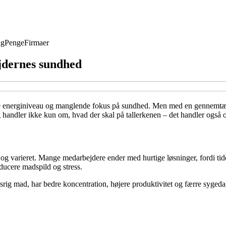
ng
Penge
Firmaer
jdernes sundhed
ngende energiniveau og manglende fokus på sundhed. Men med en gennemt
handler ikke kun om, hvad der skal på tallerkenen – det handler også o
 og varieret. Mange medarbejdere ender med hurtige løsninger, fordi tide
ducere madspild og stress.
gsrig mad, har bedre koncentration, højere produktivitet og færre syged