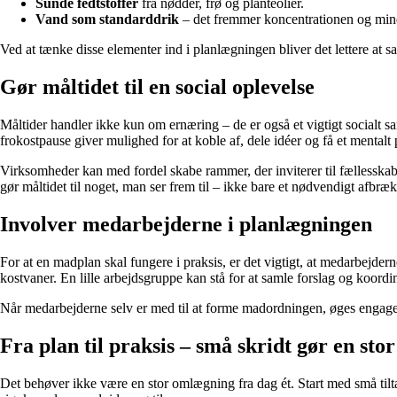
Sunde fedtstoffer
fra nødder, frø og planteolier.
Vand som standarddrik
– det fremmer koncentrationen og min
Ved at tænke disse elementer ind i planlægningen bliver det lettere at
Gør måltidet til en social oplevelse
Måltider handler ikke kun om ernæring – de er også et vigtigt socialt 
frokostpause giver mulighed for at koble af, dele idéer og få et mental
Virksomheder kan med fordel skabe rammer, der inviterer til fællesska
gør måltidet til noget, man ser frem til – ikke bare et nødvendigt afbræk
Involver medarbejderne i planlægningen
For at en madplan skal fungere i praksis, er det vigtigt, at medarbejdern
kostvaner. En lille arbejdsgruppe kan stå for at samle forslag og koordin
Når medarbejderne selv er med til at forme madordningen, øges engagemen
Fra plan til praksis – små skridt gør en stor
Det behøver ikke være en stor omlægning fra dag ét. Start med små tilta