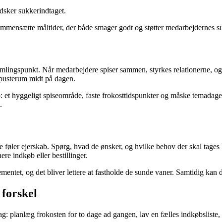
dsker sukkerindtaget.
 sammensætte måltider, der både smager godt og støtter medarbejdernes 
samlingspunkt. Når medarbejdere spiser sammen, styrkes relationerne, og
t pusterum midt på dagen.
b: et hyggeligt spiseområde, faste frokosttidspunkter og måske temadag
.
e føler ejerskab. Spørg, hvad de ønsker, og hvilke behov der skal tages he
ere indkøb eller bestillinger.
tet, og det bliver lettere at fastholde de sunde vaner. Samtidig kan de
 forskel
g: planlæg frokosten for to dage ad gangen, lav en fælles indkøbsliste,