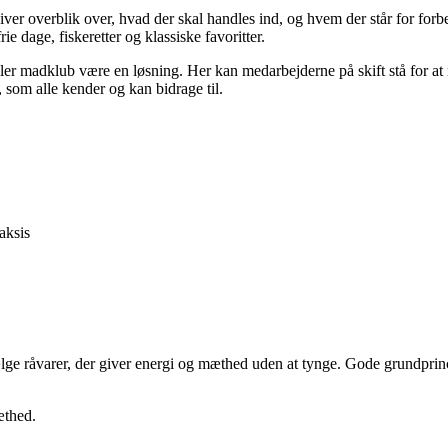
ver overblik over, hvad der skal handles ind, og hvem der står for forb
e dage, fiskeretter og klassiske favoritter.
er madklub være en løsning. Her kan medarbejderne på skift stå for at m
n, som alle kender og kan bidrage til.
aksis
ge råvarer, der giver energi og mæthed uden at tynge. Gode grundprinc
æthed.