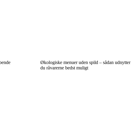
øbende
Økologiske menuer uden spild – sådan udnytter
du råvarerne bedst muligt