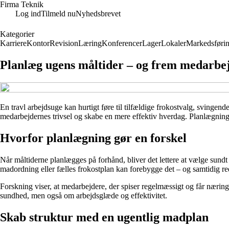
Firma Teknik
Log ind
Tilmeld nu
Nyhedsbrevet
Kategorier
Karriere
Kontor
Revision
Læring
Konferencer
Lager
Lokaler
Markedsføri
Planlæg ugens måltider – og frem medarbe
En travl arbejdsuge kan hurtigt føre til tilfældige frokostvalg, svi
medarbejdernes trivsel og skabe en mere effektiv hverdag. Planlægning 
Hvorfor planlægning gør en forskel
Når måltiderne planlægges på forhånd, bliver det lettere at vælge sundt
madordning eller fælles frokostplan kan forebygge det – og samtidig re
Forskning viser, at medarbejdere, der spiser regelmæssigt og får nærin
sundhed, men også om arbejdsglæde og effektivitet.
Skab struktur med en ugentlig madplan